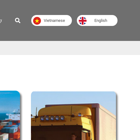
ợ
Vietnamese
English