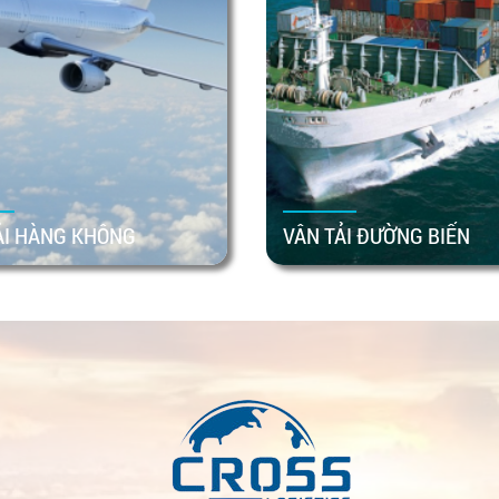
ẢI HÀNG KHÔNG
VÂN TẢI ĐƯỜNG BIỂN