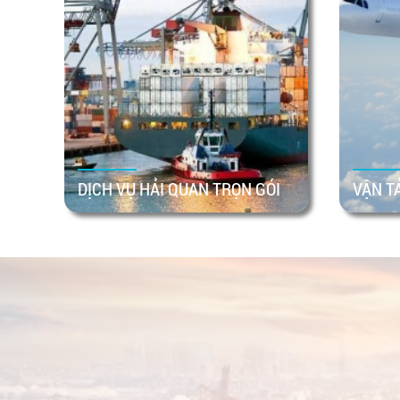
DỊCH VỤ HẢI QUAN TRỌN GÓI
VẬN T