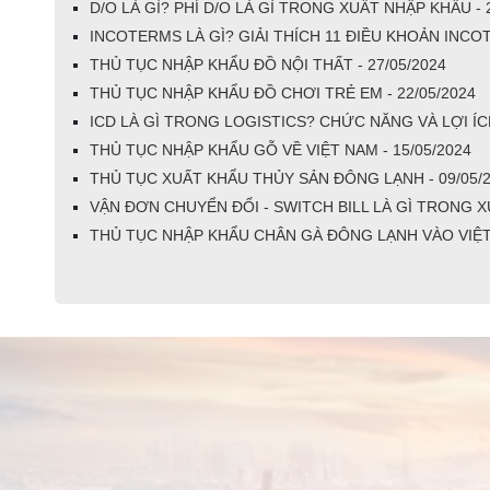
D/O LÀ GÌ? PHÍ D/O LÀ GÌ TRONG XUẤT NHẬP KHẨU - 
INCOTERMS LÀ GÌ? GIẢI THÍCH 11 ĐIỀU KHOẢN INCOT
THỦ TỤC NHẬP KHẨU ĐỒ NỘI THẤT - 27/05/2024
THỦ TỤC NHẬP KHẨU ĐỒ CHƠI TRẺ EM - 22/05/2024
ICD LÀ GÌ TRONG LOGISTICS? CHỨC NĂNG VÀ LỢI ÍC
THỦ TỤC NHẬP KHẨU GỖ VỀ VIỆT NAM - 15/05/2024
THỦ TỤC XUẤT KHẨU THỦY SẢN ĐÔNG LẠNH - 09/05/
VẬN ĐƠN CHUYỂN ĐỔI - SWITCH BILL LÀ GÌ TRONG X
THỦ TỤC NHẬP KHẨU CHÂN GÀ ĐÔNG LẠNH VÀO VIỆT 