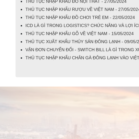
THỦ TỤC NHẬP KHẨU ĐỒ NỘI THẤT - 27/05/2024
THỦ TỤC NHẬP KHẨU RƯỢU VỀ VIỆT NAM - 27/05/202
THỦ TỤC NHẬP KHẨU ĐỒ CHƠI TRẺ EM - 22/05/2024
ICD LÀ GÌ TRONG LOGISTICS? CHỨC NĂNG VÀ LỢI ÍC
THỦ TỤC NHẬP KHẨU GỖ VỀ VIỆT NAM - 15/05/2024
THỦ TỤC XUẤT KHẨU THỦY SẢN ĐÔNG LẠNH - 09/05/
VẬN ĐƠN CHUYỂN ĐỔI - SWITCH BILL LÀ GÌ TRONG X
THỦ TỤC NHẬP KHẨU CHÂN GÀ ĐÔNG LẠNH VÀO VIỆT 