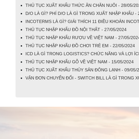
THỦ TỤC XUẤT KHẨU THỨC ĂN CHĂN NUÔI - 28/05/20
D/O LÀ GÌ? PHÍ D/O LÀ GÌ TRONG XUẤT NHẬP KHẨU - 
INCOTERMS LÀ GÌ? GIẢI THÍCH 11 ĐIỀU KHOẢN INCOT
THỦ TỤC NHẬP KHẨU ĐỒ NỘI THẤT - 27/05/2024
THỦ TỤC NHẬP KHẨU RƯỢU VỀ VIỆT NAM - 27/05/202
THỦ TỤC NHẬP KHẨU ĐỒ CHƠI TRẺ EM - 22/05/2024
ICD LÀ GÌ TRONG LOGISTICS? CHỨC NĂNG VÀ LỢI ÍC
THỦ TỤC NHẬP KHẨU GỖ VỀ VIỆT NAM - 15/05/2024
THỦ TỤC XUẤT KHẨU THỦY SẢN ĐÔNG LẠNH - 09/05/
VẬN ĐƠN CHUYỂN ĐỔI - SWITCH BILL LÀ GÌ TRONG X