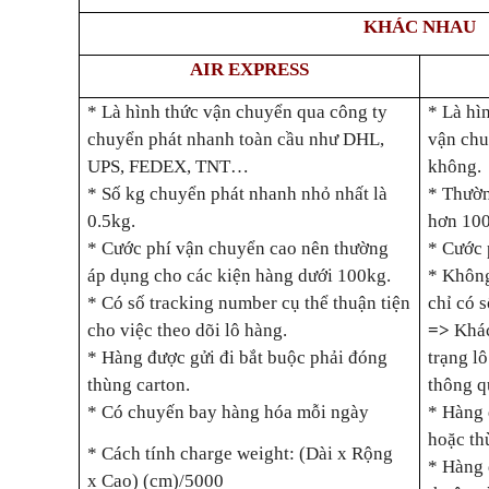
KHÁC NHAU
AIR EXPRESS
* Là hình thức vận chuyển qua công ty
* Là hì
chuyển phát nhanh toàn cầu như DHL,
vận chu
UPS, FEDEX, TNT…
không.
* Số kg chuyển phát nhanh nhỏ nhất là
* Thườn
0.5kg.
hơn 10
* Cước phí vận chuyển cao nên thường
* Cước 
áp dụng cho các kiện hàng dưới 100kg.
* Không
* Có số tracking number cụ thể thuận tiện
chỉ có 
cho việc theo dõi lô hàng.
=>
Khác
* Hàng được gửi đi bắt buộc phải đóng
trạng l
thùng carton.
thông q
* Có chuyến bay hàng hóa mỗi ngày
* Hàng 
hoặc th
* Cách tính charge weight: (Dài x Rộng
* Hàng 
x Cao) (cm)
/5000