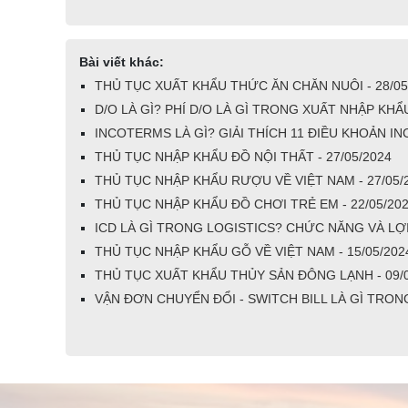
Bài viết khác:
THỦ TỤC XUẤT KHẨU THỨC ĂN CHĂN NUÔI - 28/05
D/O LÀ GÌ? PHÍ D/O LÀ GÌ TRONG XUẤT NHẬP KHẨU
INCOTERMS LÀ GÌ? GIẢI THÍCH 11 ĐIỀU KHOẢN INC
THỦ TỤC NHẬP KHẨU ĐỒ NỘI THẤT - 27/05/2024
THỦ TỤC NHẬP KHẨU RƯỢU VỀ VIỆT NAM - 27/05/
THỦ TỤC NHẬP KHẨU ĐỒ CHƠI TRẺ EM - 22/05/20
ICD LÀ GÌ TRONG LOGISTICS? CHỨC NĂNG VÀ LỢI 
THỦ TỤC NHẬP KHẨU GỖ VỀ VIỆT NAM - 15/05/202
THỦ TỤC XUẤT KHẨU THỦY SẢN ĐÔNG LẠNH - 09/0
VẬN ĐƠN CHUYỂN ĐỔI - SWITCH BILL LÀ GÌ TRON