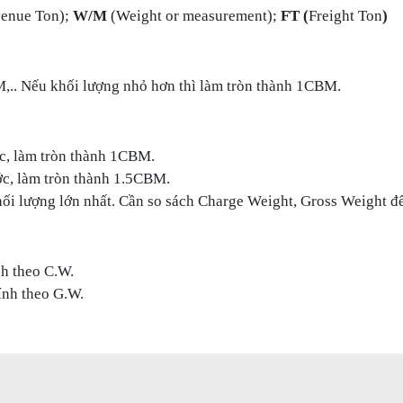
enue Ton)
;
W/M
(Weight or measurement)
;
FT (
Freight Ton
)
,.. Nếu khối lượng nhỏ hơn thì làm tròn thành 1CBM.
ớc, làm tròn thành 1CBM.
ớc, làm tròn thành 1.5CBM.
hối lượng lớn nhất. Cần so sách Charge Weight, Gross Weight để
nh theo C.W.
ính theo G.W.