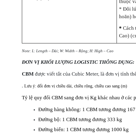
thuộc v
* Đôi lú
hoãn) h
*
Cách 
Cao) (
Note: L: Length – Dài; W: Width – Rộng; H: High – Cao
ĐƠN VỊ KHỐI LƯỢNG LOGISTIC THÔNG DỤNG:
CBM
được viết tắt của Cubic Meter, là đơn vị tính th
.
Lưu ý: đổi đơn vị chiều dài, chiều rộng, chiều cao sang (m)
Tỷ lệ quy đổi CBM sang đơn vị Kg khác nhau ở các 
Đường hàng không: 1 CBM tương đương 167
Đường bộ: 1 CBM tương đương 333 kg
Đường biển: 1 CBM tương đương 1000 kg