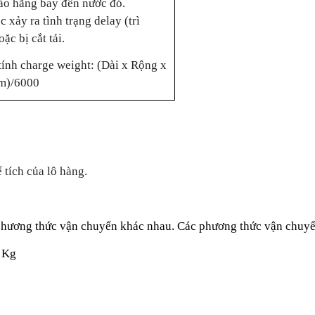
ào hãng bay đến nước đó.
c xảy ra tình trạng delay (trì
oặc bị cắt tải.
tính charge weight: (Dài x Rộng x
cm)/6000
ể tích của lô hàng.
phương thức vận chuyển khác nhau. Các phương thức vận chuyể
 Kg